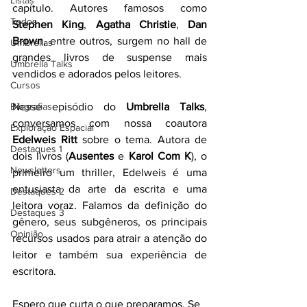
Listas
capítulo. Autores famosos como 
Todos
Stephen King
, 
Agatha Christie
, 
Dan 
Brown
, entre outros, surgem no hall de 
Umbrellas
grandes livros de suspense mais 
Umbrella Talks
vendidos e adorados pelos leitores.
Cursos
Nesse episódio do 
Umbrella Talks
, 
Biografias
conversamos com nossa coautora 
Exploração Espacial
Edelweis Ritt
 sobre o tema. Autora de 
Destaques 1
dois livros (
Ausentes
 e
 Karol Com K
), o 
Newsletters
primeiro um thriller, Edelweis é uma 
entusiasta da arte da escrita e uma 
Destaques 2
leitora voraz. Falamos da definição do 
Destaques 3
gênero, seus subgêneros, os principais 
Opinião
recursos usados para atrair a atenção do 
leitor e também sua experiência de 
escritora. 
Espero que curta o que preparamos. Se 