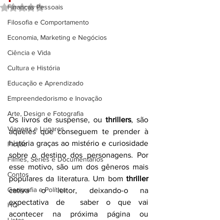
Avaliado com NaN de 5 estrelas.
Finanças Pessoais
Filosofia e Comportamento
Economia, Marketing e Negócios
Ciência e Vida
Cultura e História
Educação e Aprendizado
Empreendedorismo e Inovação
Arte, Design e Fotografia
Os livros de suspense, ou
 thrillers
, são 
Viagens e Lugares
aqueles que 
conseguem te prender à 
história graças ao mistério e curiosidade 
Ficção
sobre o destino dos personagens. Por 
Filmes, Séries e Documentários
esse motivo, são um dos gêneros mais 
Contos
populares da literatura. Um bom 
thriller
Geografia e Política
cativa o leitor, deixando-o na 
expectativa de  saber o que vai 
HQ
acontecer na próxima página ou 