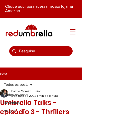
Clique
aqui
para acessar nossa loja na
Amazon
Post
Todos os posts
Dalmo Moreira Junior
Todos os posts
8 de mai. de 2022
1 min de leitura
Umbrella Talks -
Resenhas
episódio 3 - Thrillers
Artigos