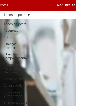
Registre-se
Posts
Todos os posts
Todos os posts
Resenhas
Artigos
Finanças
Pessoais
Filosofia e
Comportamento
Economia,
Marketing e
Negócios
Ciência e Vida
Cultura e História
Educação e
Aprendizado
Empreendedorismo