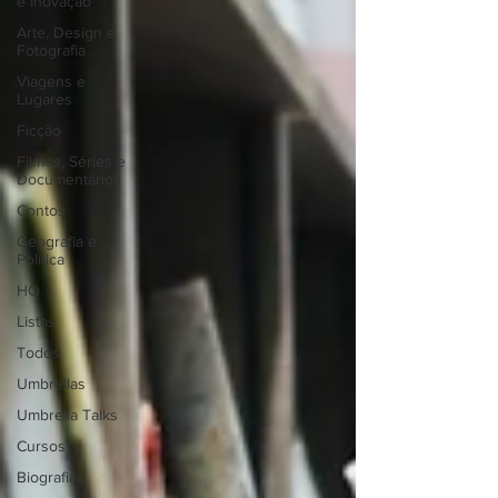
e Inovação
Arte, Design e
Fotografia
Viagens e
Lugares
Ficção
Filmes, Séries e
Documentários
Contos
Geografia e
Política
HQ
Listas
Todos
Umbrellas
Umbrella Talks
Cursos
Biografias