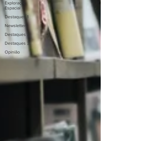
Exploração
Espacial
Destaques 1
Newsletters
Destaques 2
Destaques 3
Opinião