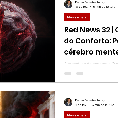
Dalmo Moreira Junior
18 de fev.
5 min de leitura
Newsletters
Red News 32 | 
do Conforto: P
cérebro mente
A armadilha da economia O 
máquina obcecada por eficiên
consome 20% da sua energia 
apenas de 2% a 3% da sua mas
"superaquecimento", ele cria
(heurísticas). O problema? 
Dalmo Moreira Junior
esses atalhos custam muito c
4 de fev.
6 min de leitura
"avareza cognitiva" — não é s
aceitar a primeira resposta q
Newsletters