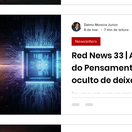
Quando uma cultura decide d
biológica, estatística ou his
validar ilusões, cria-se um p
Dalmo Moreira Junior
8 de mar.
7 min de leitura
Newsletters
Red News 33 | A Terceirização
do Pensament
oculto de deix
por você
Em um mundo cada vez mais 
inteligência artificial, a perg
nosso lugar? A IA promete oti
mesmo criatividade, mas ser
vista o que realmente nos def
insubstituíveis?