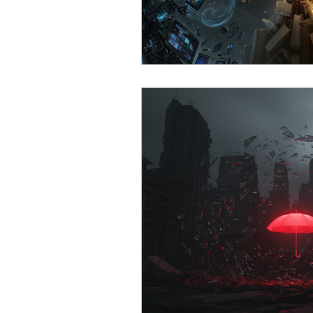
Filmes, Séries e Documentári
Todos
Umbrellas
Um
Exploração Espacial
Dest
Opinião