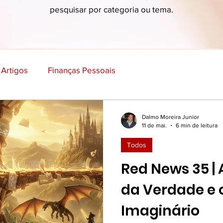
pesquisar por categoria ou tema.
Artigos
Finanças Pessoais
Economia, Marketing e Negócios
Ciência e Vida
Dalmo Moreira Junior
11 de mai.
6 min de leitura
Todos
ão e Aprendizado
Empreendedorismo e Inovação
Red News 35 |
da Verdade e 
Viagens e Lugares
Ficção
Imaginário