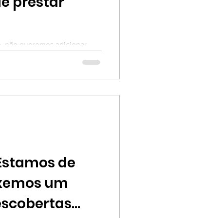
de prestar
, não queremos adicionar
 filtro. Vamos falar sobre a
s elétricos (que boa parte da
nômico "proibido" da
ncia Artificial não vai roubar
 a mediocridade.
 Estamos de
uxemos um
escobertas