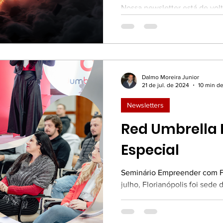
para você
Nossa newsletter está de vol
(nossa última edição foi em j
pelo caminho, a Red News re
edição, com um novo fôlego e
seu radar quinzenal para o 
interessante no mundo do co
Dalmo Moreira Junior
da inovação.
21 de jul. de 2024
10 min de
Newsletters
Red Umbrella 
Especial
Seminário Empreender com Fil
julho, Florianópolis foi sede
pelo Red Umbrella , o...