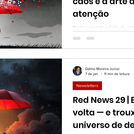
caos e a arte 
atenção
Nesta segunda edição do ano
mais ruído. Queremos oferecer
realidade do mercado de carro
mídia ignora), o sucesso eco
Argentina e por que a Inteligê
seu emprego — mas vai punir
Dalmo Moreira Junior
7 de jan.
11 min de leitura
Newsletters
Red News 29 |
volta — e tro
universo de d