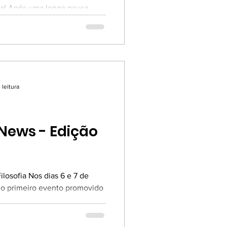
ta! Após uma longa pausa
ulho de 2024) e muitas ideias
torna hoje, em sua 29ª
 um propósito claro: ser o
que vem acontecendo de mais
nhecimento, da criatividade e
 leitura
News - Edição
osofia Nos dias 6 e 7 de
 do primeiro evento promovido