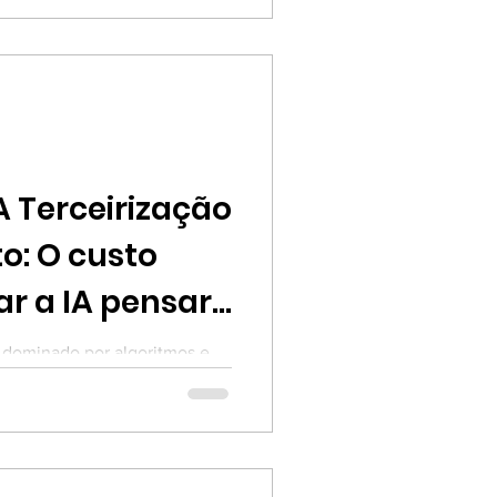
escartar a evidência
tórica para proteger emoções e
erigoso vácuo epistemológico.
o: O custo
ar a IA pensar
dominado por algoritmos e
unta que ecoa é: qual é o
mização, eficiência e até
á que estamos perdendo de
ine e nos torna