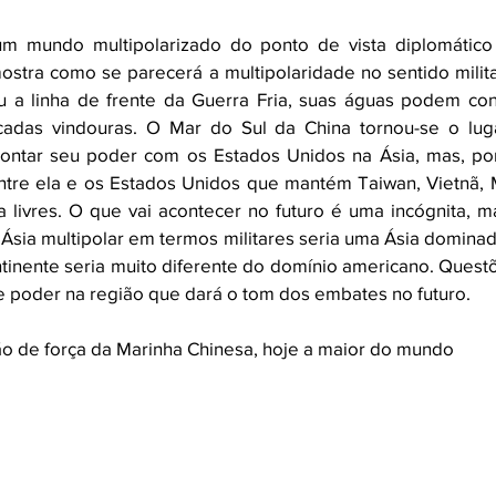
um mundo multipolarizado do ponto de vista diplomático
stra como se parecerá a multipolaridade no sentido milita
u a linha de frente da Guerra Fria, suas águas podem const
écadas vindouras. O Mar do Sul da China tornou-se o lug
rontar seu poder com os Estados Unidos na Ásia, mas, por 
ntre ela e os Estados Unidos que mantém Taiwan, Vietnã, Mal
a livres. O que vai acontecer no futuro é uma incógnita, 
sia multipolar em termos militares seria uma Ásia dominada
tinente seria muito diferente do domínio americano. Questõ
de poder na região que dará o tom dos embates no futuro. 
o de força da Marinha Chinesa, hoje a maior do mundo