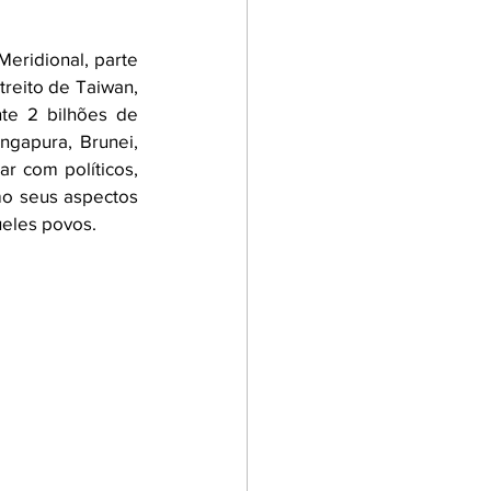
eridional, parte 
eito de Taiwan, 
e 2 bilhões de 
ngapura, Brunei, 
r com políticos, 
mo seus aspectos 
ueles povos. 