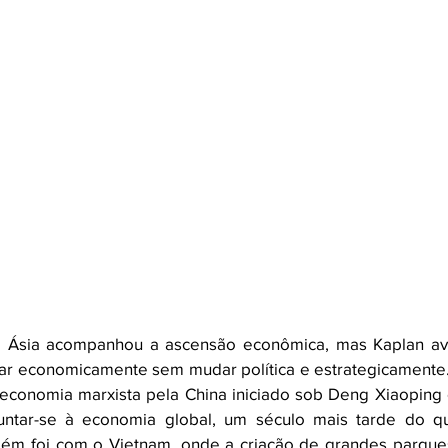
a Ásia acompanhou a ascensão econômica, mas Kaplan ava
ar economicamente sem mudar política e estrategicamente
 economia marxista pela China iniciado sob Deng Xiaoping
juntar-se à economia global, um século mais tarde do q
ém foi com o Vietnam, onde a criação de grandes parques 