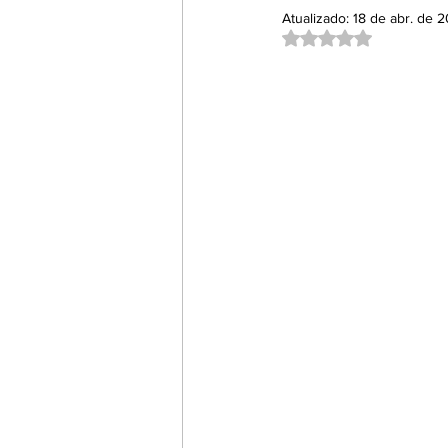
Atualizado:
18 de abr. de 
Empreendedorismo e Inovaç
Avaliado com NaN d
Filmes, Séries e Documentári
Umbrella Talks
Cursos
Destaques 2
Destaques 