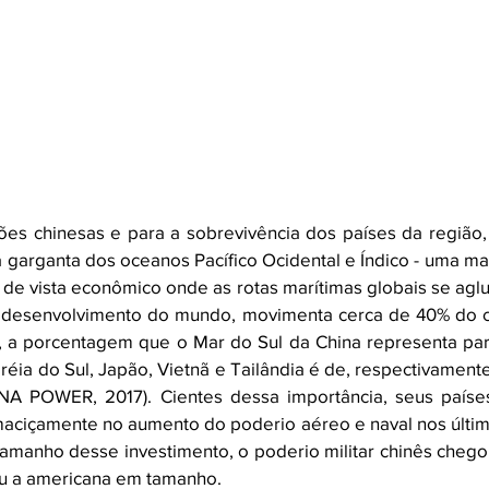
ões chinesas e para a sobrevivência dos países da região,
 garganta dos oceanos Pacífico Ocidental e Índico - uma m
 de vista econômico onde as rotas marítimas globais se agl
 desenvolvimento do mundo, movimenta cerca de 40% do co
o, a porcentagem que o Mar do Sul da China representa par
réia do Sul, Japão, Vietnã e Tailândia é de, respectivamente
A POWER, 2017). Cientes dessa importância, seus países
maciçamente no aumento do poderio aéreo e naval nos últim
amanho desse investimento, o poderio militar chinês chegou
ou a americana em tamanho. 