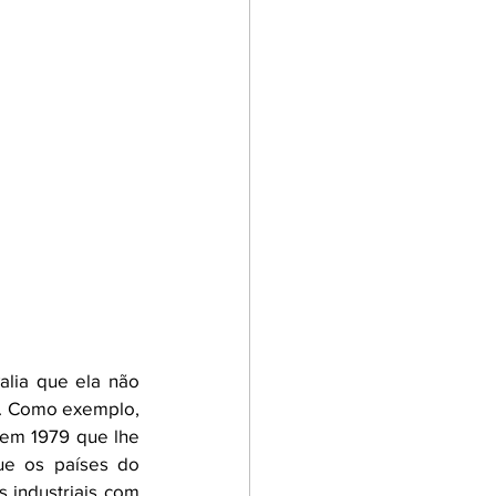
lia que ela não 
. Como exemplo, 
 em 1979 que lhe 
ue os países do 
industriais com 