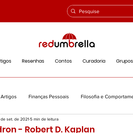
tigos
Resenhas
Contos
Curadoria
Grupos
Artigos
Finanças Pessoais
Filosofia e Comportam
 de set. de 2021
5 min de leitura
ios
Ciência e Vida
Cultura e História
Educação
dron - Robert D. Kaplan