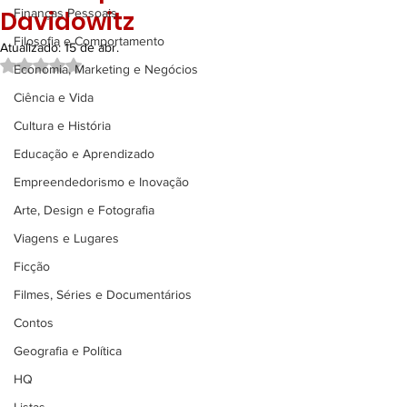
Davidowitz
Finanças Pessoais
Filosofia e Comportamento
Atualizado:
15 de abr.
Avaliado com NaN de 5 estrelas.
Economia, Marketing e Negócios
Ciência e Vida
Cultura e História
Educação e Aprendizado
Empreendedorismo e Inovação
Arte, Design e Fotografia
Viagens e Lugares
Ficção
Filmes, Séries e Documentários
Contos
Geografia e Política
HQ