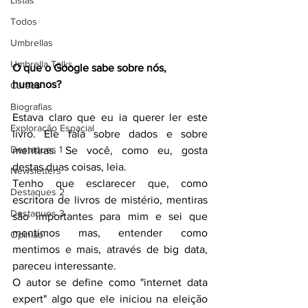
Listas
Todos
Umbrellas
Umbrella Talks
O que o Google sabe sobre nós, 
humanos?
Cursos
Biografias
Estava claro que eu ia querer ler este 
Exploração Espacial
livro. Ele fala sobre dados e sobre 
Destaques 1
mentiras. Se você, como eu, gosta 
destas duas coisas, leia.
Newsletters
Tenho que esclarecer que, como 
Destaques 2
escritora de livros de mistério, mentiras 
Destaques 3
são importantes para mim e sei que 
mentimos mas, entender como 
Opinião
mentimos e mais, através de big data, 
pareceu interessante.
O autor se define como "internet data 
expert" algo que ele iniciou na eleição 