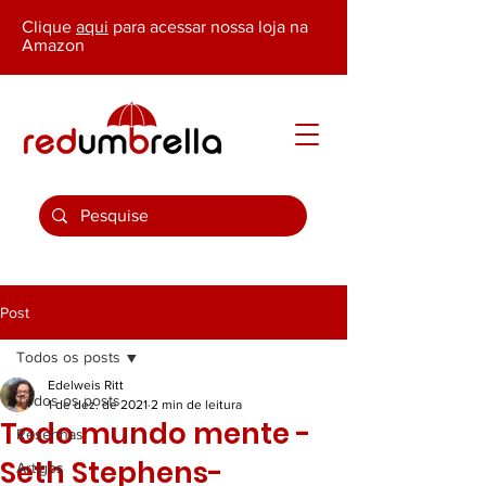
Clique
aqui
para acessar nossa loja na
Amazon
Post
Todos os posts
Edelweis Ritt
Todos os posts
1 de dez. de 2021
2 min de leitura
Todo mundo mente -
Resenhas
Seth Stephens-
Artigos