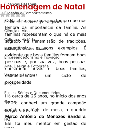
Homenagem de Natal
Finanças Pessoais
Filosofia e Comportamento
Avaliado com NaN de 5 estrelas.
O Natal se aproxima, um tempo que nos 
Economia, Marketing e Negócios
lembra da importância da família. As 
Ciência e Vida
famílias representam o que há de mais 
Cultura e História
sagrado na transmissão de tradições, 
experiências e bons exemplos. É 
Educação e Aprendizado
evidente que boas famílias formam boas 
Empreendedorismo e Inovação
pessoas e, por sua vez, boas pessoas 
Arte, Design e Fotografia
constroem novas e boas famílias, 
Viagens e Lugares
estabelecendo um ciclo de 
prosperidade.
Ficção
Filmes, Séries e Documentários
Há cerca de 25 anos, no início dos anos 
Contos
2000, conheci um grande campeão 
gaúcho de tênis de mesa, o querido 
Geografia e Política
Marco Antônio de Menezes Bandeira
. 
HQ
Ele foi meu mentor em gestão de 