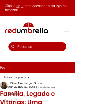
Clique
aqui
para acessar nossa loja na
Amazon
Post
Todos os posts
Diana Exenberger Finkler
Todos os posts
22 de dez. de 2025
3 min de leitura
Família, Legado e
Resenhas
Vitórias: Uma
Artigos