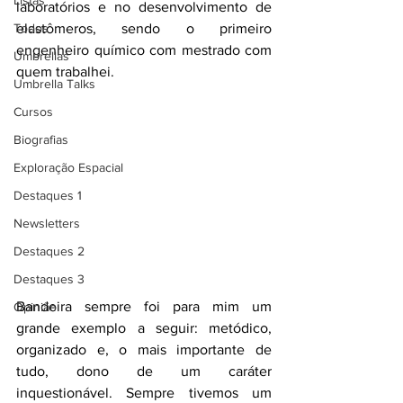
Listas
laboratórios e no desenvolvimento de 
Todos
elastômeros, sendo o primeiro 
engenheiro químico com mestrado com 
Umbrellas
quem trabalhei.
Umbrella Talks
Cursos
Biografias
Exploração Espacial
Destaques 1
Newsletters
Destaques 2
Destaques 3
Bandeira sempre foi para mim um 
Opinião
grande exemplo a seguir: metódico, 
organizado e, o mais importante de 
tudo, dono de um caráter 
inquestionável. Sempre tivemos um 