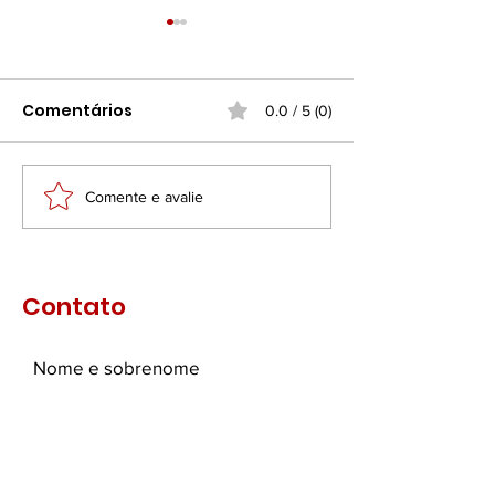
Comentários
0.0 / 5 (0)
Comente e avalie
Homem-Aranha: Um
A Beleza não 
Novo Dia — A Jornada
olhos de que
de Peter
Contato
Nome e sobrenome
Email