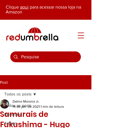
Clique
aqui
para acessar nossa loja na
Amazon
Post
Todos os posts
Dalmo Moreira Jr.
Todos os posts
14 de jan. de 2021
1 min de leitura
Samurais de
Resenhas
Fukushima - Hugo
Artigos