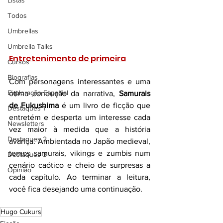
Listas
Todos
Umbrellas
Umbrella Talks
Entretenimento de primeira
Cursos
Biografias
Com personagens interessantes e uma 
Exploração Espacial
ótima condução da narrativa, 
Samurais 
de Fukushima
 é um livro de ficção que 
Destaques 1
entretém e desperta um interesse cada 
Newsletters
vez maior à medida que a história 
Destaques 2
avança. Ambientada no Japão medieval, 
temos samurais, vikings e zumbis num 
Destaques 3
cenário caótico e cheio de surpresas a 
Opinião
cada capítulo. Ao terminar a leitura, 
você fica desejando uma continuação. 
Hugo Cukurs