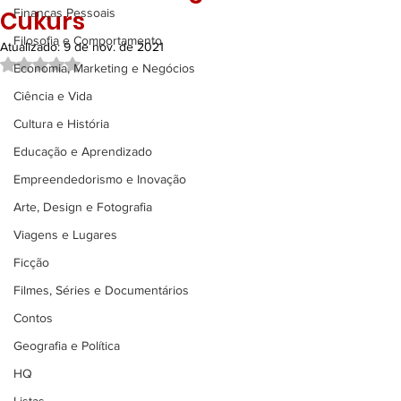
Cukurs
Finanças Pessoais
Filosofia e Comportamento
Atualizado:
9 de nov. de 2021
Avaliado com NaN de 5 estrelas.
Economia, Marketing e Negócios
Ciência e Vida
Cultura e História
Educação e Aprendizado
Empreendedorismo e Inovação
Arte, Design e Fotografia
Viagens e Lugares
Ficção
Filmes, Séries e Documentários
Contos
Geografia e Política
HQ