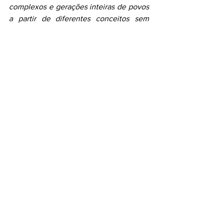
complexos e gerações inteiras de povos 
a partir de diferentes conceitos sem 
perder a essência fantástica que fez de 
Duna e de suas sequências uma série 
única.
Duna
Frank Herbert
Paul Atreides
Arrakis
Fremen
Bene Gesserit
Landsraad
Guilda Espacial
Ficção
Resenhas
Todos