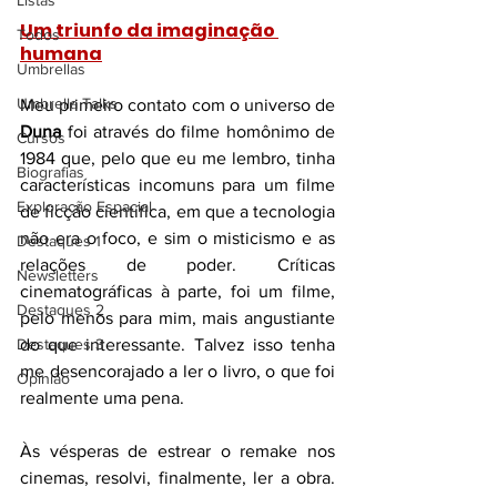
Listas
Um triunfo da imaginação 
Todos
humana
Umbrellas
Umbrella Talks
Meu primeiro contato com o universo de 
Duna
 foi através do filme homônimo de 
Cursos
1984 que, pelo que eu me lembro, tinha 
Biografias
características incomuns para um filme 
Exploração Espacial
de ficção científica, em que a tecnologia 
não era o foco, e sim o misticismo e as 
Destaques 1
relações de poder. Críticas 
Newsletters
cinematográficas à parte, foi um filme, 
Destaques 2
pelo menos para mim, mais angustiante 
Destaques 3
do que interessante. Talvez isso tenha 
me desencorajado a ler o livro, o que foi 
Opinião
realmente uma pena.  
Às vésperas de estrear o remake nos 
cinemas, resolvi, finalmente, ler a obra. 