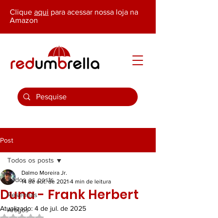
Clique
aqui
para acessar nossa loja na
Amazon
Post
Todos os posts
Dalmo Moreira Jr.
Todos os posts
14 de out. de 2021
4 min de leitura
Duna - Frank Herbert
Resenhas
Atualizado:
4 de jul. de 2025
Artigos
Avaliado com NaN de 5 estrelas.