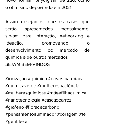
novo normal “phydigital” de 220, como 
o otimismo depositado em 2021. 
Assim desejamos, que os cases que 
serão apresentados mensalmente, 
sirvam para interação, networking e 
ideação, promovendo o 
desenvolvimento do mercado de 
química e de outros mercados 
SEJAM BEM-VINDOS.
#inovação
#química
#novosmateriais
#químicaverde
#mulheresnaciência
#mulheresquimicas
#mãeefilhaquímica
#nanotecnologia
#cascadoarroz
#grafeno
#fibradecarbono
#pensamentoiluminador
#coragem
#fé
#gentileza