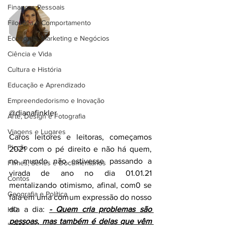
Finanças Pessoais
Filosofia e Comportamento
Economia, Marketing e Negócios
Ciência e Vida
Cultura e História
Educação e Aprendizado
Empreendedorismo e Inovação
@dianafinkler
Arte, Design e Fotografia
Viagens e Lugares
Caros leitores e leitoras, começamos 
Ficção
2021 com o pé direito e não há quem, 
no mundo não estivesse passando a 
Filmes, Séries e Documentários
virada de ano no dia 01.01.21 
Contos
mentalizando otimismo, afinal, com0 se 
Geografia e Política
fala em uma comum expressão do nosso 
dia a dia: 
- Quem cria problemas são 
HQ
pessoas, mas também é delas que vêm 