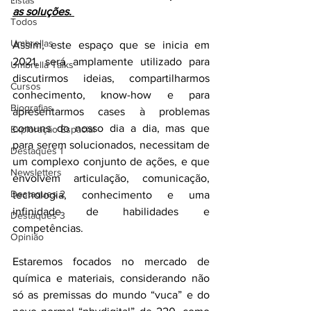
Listas
as soluções. 
Todos
Umbrellas
Assim, este espaço que se inicia em 
2021, será amplamente utilizado para 
Umbrella Talks
discutirmos ideias, compartilharmos 
Cursos
conhecimento, know-how e para 
Biografias
apresentarmos cases à problemas 
comuns do nosso dia a dia, mas que 
Exploração Espacial
para serem solucionados, necessitam de 
Destaques 1
um complexo conjunto de ações, e que 
Newsletters
envolvem articulação, comunicação, 
Destaques 2
tecnologia, conhecimento e uma 
infinidade de habilidades e 
Destaques 3
competências. 
Opinião
Estaremos focados no mercado de 
química e materiais, considerando não 
só as premissas do mundo “vuca” e do 