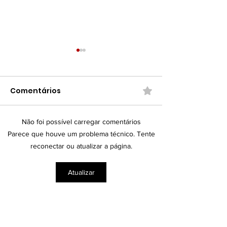
Comentários
Não foi possível carregar comentários
IA e o colapso da
Você não é bu
Parece que houve um problema técnico. Tente
Autoridade Estatal:
Você só não 
reconectar ou atualizar a página.
Poder, Medo e Futuro
caixinha dele
Atualizar
Contato