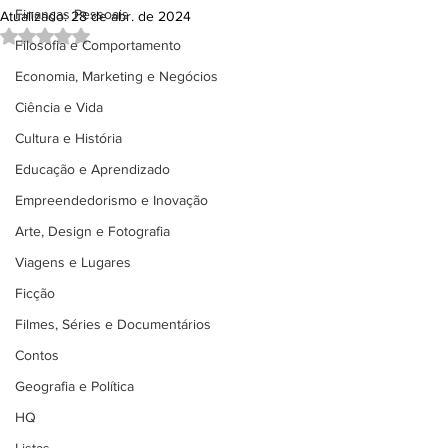
Finanças Pessoais
Atualizado:
28 de abr. de 2024
Avaliado com NaN de 5 estrelas.
Filosofia e Comportamento
Economia, Marketing e Negócios
Ciência e Vida
Cultura e História
Educação e Aprendizado
Empreendedorismo e Inovação
Arte, Design e Fotografia
Viagens e Lugares
Ficção
Filmes, Séries e Documentários
Contos
Geografia e Política
HQ