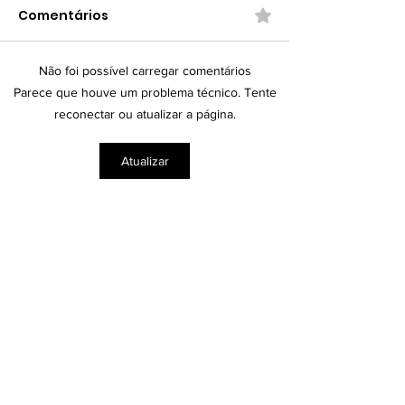
Comentários
Não foi possível carregar comentários
Homem-Aranha: Um
A Beleza não 
Parece que houve um problema técnico. Tente
Novo Dia — A Jornada
olhos de que
reconectar ou atualizar a página.
de Peter
Atualizar
Contato
Nome e sobrenome
Email