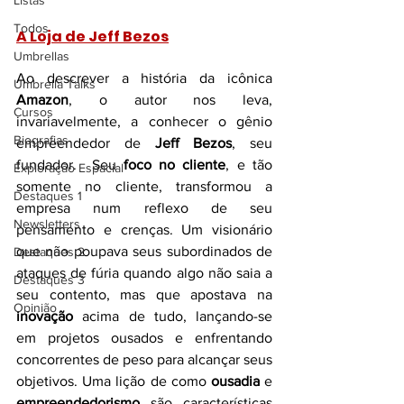
Listas
Todos
A Loja de Jeff Bezos
Umbrellas
Ao descrever a história da icônica 
Umbrella Talks
Amazon
, o autor nos leva, 
Cursos
invariavelmente, a conhecer o gênio 
Biografias
empreendedor de 
Jeff Bezos
, seu 
fundador.  Seu 
foco no cliente
, e tão 
Exploração Espacial
somente no cliente, transformou a 
Destaques 1
empresa num reflexo de seu 
Newsletters
pensamento e crenças. Um visionário 
que não poupava seus subordinados de 
Destaques 2
ataques de fúria quando algo não saia a 
Destaques 3
seu contento, mas que apostava na 
Opinião
inovação
 acima de tudo, lançando-se 
em projetos ousados e enfrentando 
concorrentes de peso para alcançar seus 
objetivos. Uma lição de como
 ousadia
 e 
empreendedorismo
 são características 