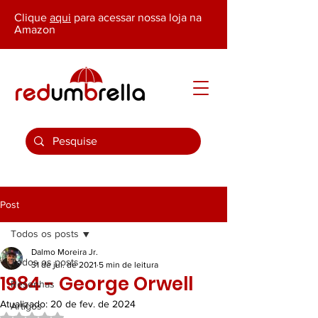
Clique
aqui
para acessar nossa loja na
Amazon
Post
Todos os posts
Dalmo Moreira Jr.
Todos os posts
31 de jul. de 2021
5 min de leitura
1984 - George Orwell
Resenhas
Atualizado:
20 de fev. de 2024
Artigos
Avaliado com NaN de 5 estrelas.