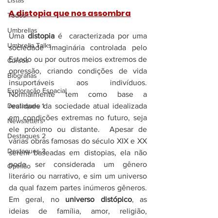
Listas
A distopia que nos assombra
Todos
Umbrellas
Uma 
distopia
 é  caracterizada por uma 
Umbrella Talks
sociedade imaginária controlada pelo 
Estado ou por outros meios extremos de 
Cursos
opressão, criando condições de vida 
Biografias
insuportáveis aos indivíduos. 
Exploração Espacial
Normalmente tem como base a 
realidade da sociedade atual idealizada 
Destaques 1
em condições extremas no futuro, seja 
Newsletters
ele próximo ou distante.  Apesar de 
Destaques 2
várias obras famosas do século XIX e XX 
Destaques 3
serem baseadas em distopias, ela não 
pode ser considerada um gênero 
Opinião
literário ou narrativo, e sim um universo 
da qual fazem partes inúmeros gêneros. 
Em geral, no 
universo distópico
, as 
ideias de família, amor, religião, 