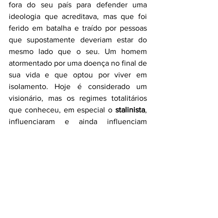
fora do seu país para defender uma 
ideologia que acreditava, mas que foi 
ferido em batalha e traído por pessoas 
que supostamente deveriam estar do 
mesmo lado que o seu. Um homem 
atormentado por uma doença no final de 
sua vida e que optou por viver em 
isolamento. Hoje é considerado um 
visionário, mas os regimes totalitários 
que conheceu, em especial o 
stalinista
, 
influenciaram e ainda influenciam 
muitas ditaduras atuais. Algumas delas, 
infelizmente, surgiram na segunda 
metade do século passado e perduram 
até hoje. 
Eu posso dizer, com tranquilidade, que 
1984
 é um livro obrigatório para todas as 
gerações atuais, uma quase história de 