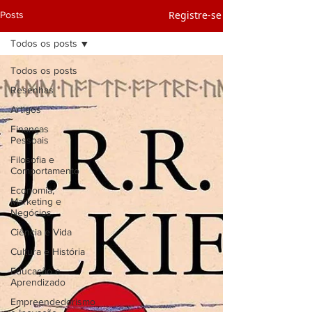
Registre-se
Posts
Todos os posts
Todos os posts
Resenhas
Artigos
Finanças
Pessoais
Filosofia e
Comportamento
Economia,
Marketing e
Negócios
Ciência e Vida
Cultura e História
Educação e
Aprendizado
Empreendedorismo