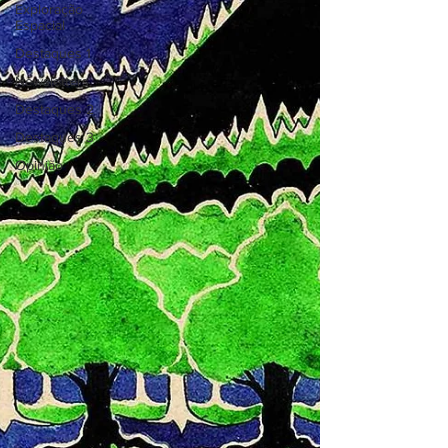
Exploração
Espacial
Destaques 1
Newsletters
Destaques 2
Destaques 3
Opinião