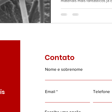
materiais mais fantásticos já
os
Contos
Geografia e Política
HQ
Listas
possui baixo uso industrial....
brella Talks
Cursos
Biografias
aques 1
Newsletters
Destaques 2
Destaques 
Contato
Nome e sobrenome
is
Email
Telefone
Escolha uma opção