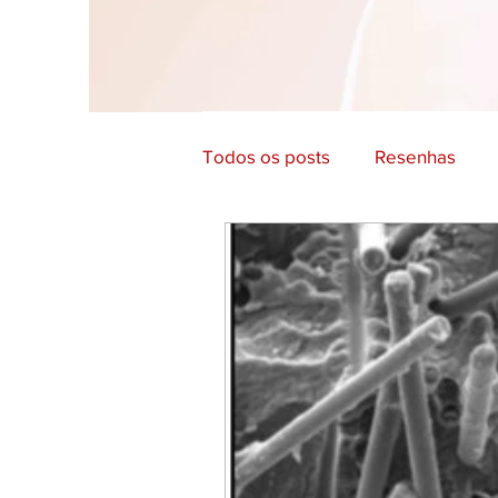
Todos os posts
Resenhas
Filosofia e Comportamento
Cultura e História
Educaç
Arte, Design e Fotografia