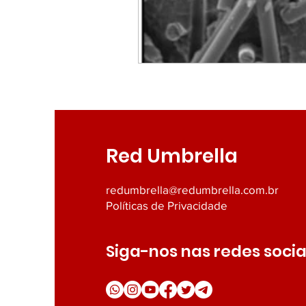
Filmes, Séries e Documentári
Todos
Umbrellas
Um
Exploração Espacial
Dest
Red Umbrella
Opinião
redumbrella@redumbrella.com.br
Políticas de Privacidade
Siga-nos nas redes socia