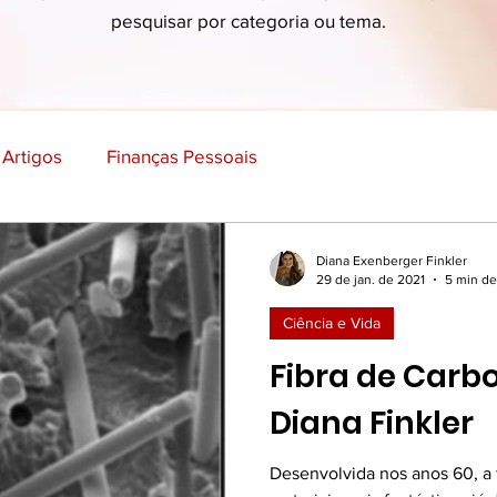
pesquisar por categoria ou tema.
Artigos
Finanças Pessoais
Economia, Marketing e Negócios
Ciência e Vida
Diana Exenberger Finkler
29 de jan. de 2021
5 min de
Ciência e Vida
ão e Aprendizado
Empreendedorismo e Inovação
Fibra de Carbo
Diana Finkler
Viagens e Lugares
Ficção
Desenvolvida nos anos 60, a 