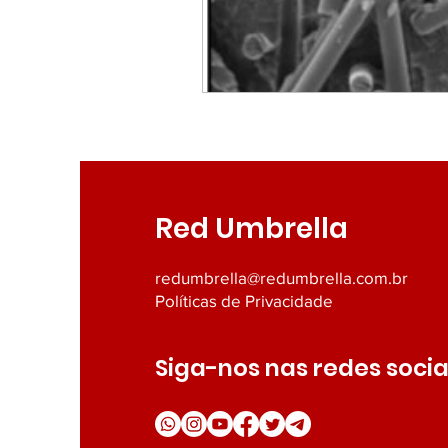
Filmes, Séries e Documentári
Todos
Umbrellas
Um
Exploração Espacial
Dest
Red Umbrella
Opinião
redumbrella@redumbrella.com.br
Políticas de Privacidade
Siga-nos nas redes socia