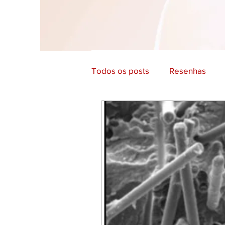
Todos os posts
Resenhas
Filosofia e Comportamento
Cultura e História
Educaç
Arte, Design e Fotografia