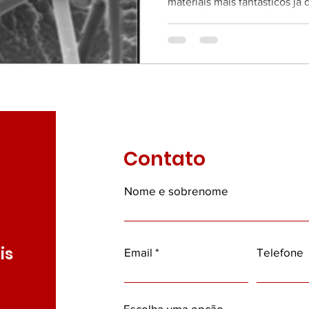
materiais mais fantásticos já
os
Contos
Geografia e Política
HQ
Listas
possui baixo uso industrial....
brella Talks
Cursos
Biografias
aques 1
Newsletters
Destaques 2
Destaques 
Contato
Nome e sobrenome
is
Email
Telefone
Escolha uma opção