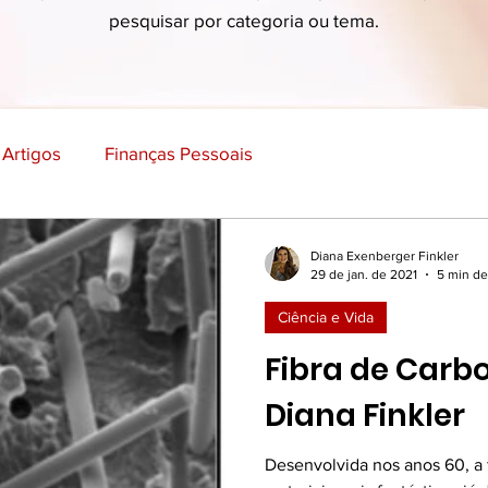
pesquisar por categoria ou tema.
Artigos
Finanças Pessoais
Economia, Marketing e Negócios
Ciência e Vida
Diana Exenberger Finkler
29 de jan. de 2021
5 min de
Ciência e Vida
ão e Aprendizado
Empreendedorismo e Inovação
Fibra de Carbo
Diana Finkler
Viagens e Lugares
Ficção
Desenvolvida nos anos 60, a 