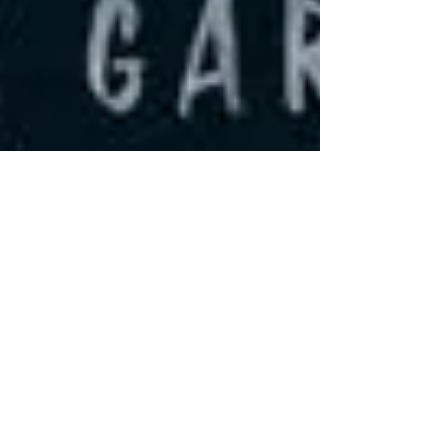
Dalmo Moreira Jr.
12 de mar. de 2021
1 min de leitura
Cultura e História
Pare de Acreditar no