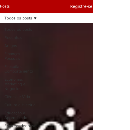
Registre-se
Posts
Todos os posts
Todos os posts
Resenhas
Artigos
Finanças
Pessoais
Filosofia e
Comportamento
Economia,
Marketing e
Negócios
Ciência e Vida
Cultura e História
Educação e
Aprendizado
Empreendedorismo