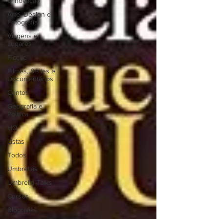
e Inovação
Arte, Design e
Fotografia
Viagens e
Lugares
Ficção
Filmes, Séries e
Documentários
Contos
Geografia e
Política
HQ
Listas
Todos
Umbrellas
Umbrella Talks
Cursos
Biografias