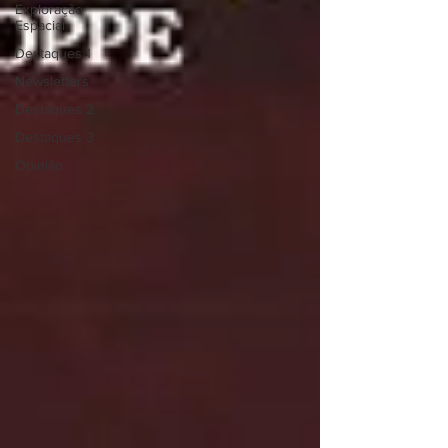
Exploração
Espacial
Destaques 1
Newsletters
Destaques 2
Destaques 3
Opinião