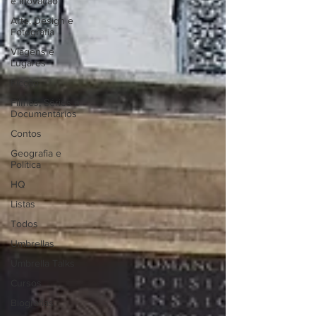
e Inovação
Arte, Design e
Fotografia
Viagens e
Lugares
Ficção
Filmes, Séries e
Documentários
Contos
Geografia e
Política
HQ
Listas
Todos
Umbrellas
Umbrella Talks
Cursos
Biografias