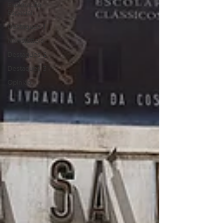
Exploração
Espacial
Destaques 1
Newsletters
Destaques 2
Destaques 3
Opinião