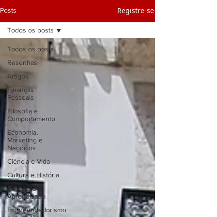
Registre-se
Posts
Todos os posts
Todos os posts
Resenhas
Artigos
Finanças
Pessoais
Filosofia e
Comportamento
Economia,
Marketing e
Negócios
Ciência e Vida
Cultura e História
Educação e
Aprendizado
Empreendedorismo