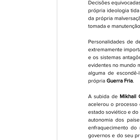
Decisões equivocadas 
própria ideologia tid
da própria malversaç
tomada e manutenção 
Personalidades de d
extremamente importan
e os sistemas antagôn
evidentes no mundo ma
alguma de escondê-l
própria 
Guerra Fria
. 
A subida de 
Mikhail
acelerou o processo 
estado soviético e do
autonomia dos paíse
enfraquecimento do 
governos e do seu pró