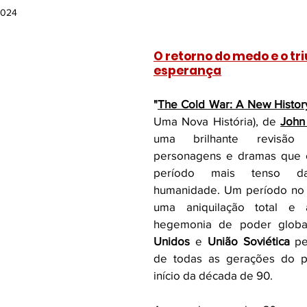
2024
ão
Arte, Design e Fotografia
Viagens e Lugares
e 5 estrelas.
O retorno do medo e o tri
esperança
os
Contos
Geografia e Política
HQ
Listas
"
The Cold War: A New Histor
Uma Nova História), de 
John
Biografias
Exploração Espacial
Destaques 1
uma brilhante revisão 
personagens e dramas que c
período mais tenso da
3
Opinião
humanidade. Um período no 
uma aniquilação total e 
hegemonia de poder globa
Unidos
 e 
União Soviética
 pe
de todas as gerações do pó
início da década de 90. 