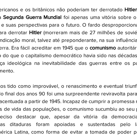
ricanos e os britânicos não poderiam ter derrotado 
Hitler
a 
Segunda Guerra Mundial 
foi apenas uma vitória sobre o
 e suas perspectivas para o futuro. O fardo desproporcion
ara derrotar 
Hitler
 (morreram mais de 27 milhões de soviéti
indicação moral, talvez até preponderante, na sua influênci
ra. Era fácil acreditar em 1945 que o 
comunismo
 autoritá
o do que o capitalismo democrático havia sido nas décadas 
ça ideológica na inevitabilidade das guerras entre os paí
mento.
os tido como improvável, o renascimento e eventual triunf
do final dos anos 90 foi uma surpreendente reviravolta par
 acentuada a partir de 1945. Incapaz de cumprir a promessa r
s de vida das populações, o comunismo sucumbiu ao seu pr
eciso destacar que, apesar da vitória da democraci
tas ditaduras foram apoiadas e sustentadas pelo la
érica Latina, como forma de evitar a tomada de poder pe