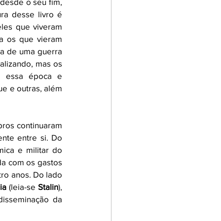
esde o seu fim, 
ra desse livro é 
les que viveram 
 os que vieram 
a de uma guerra 
alizando, mas os 
 essa época e 
e e outras, além 
ros continuaram 
nte entre si. Do 
ca e militar do 
da com os gastos 
o anos. Do lado 
ia
 (leia-se 
Stalin
),  
ampliou sua influência e poder, reforçando nas décadas que se seguiram a disseminação da 