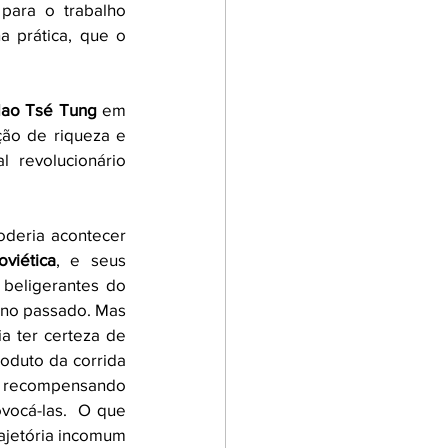
para o trabalho 
a prática, que o 
ao Tsé Tung
 em 
ão de riqueza e 
revolucionário 
oderia acontecer 
viética
, e seus 
beligerantes do 
 no passado. Mas 
a ter certeza de 
duto da corrida 
 recompensando 
ocá-las.  O que 
jetória incomum 