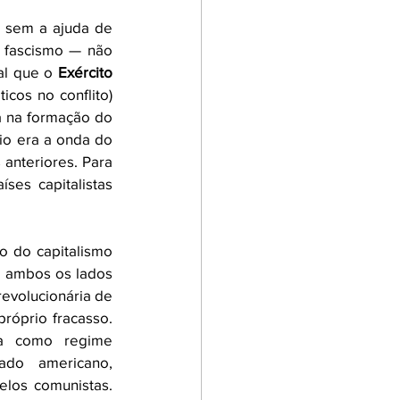
 sem a ajuda de 
 fascismo — não 
al que o 
Exército 
cos no conflito) 
a na formação do 
rio era a onda do 
anteriores. Para 
ses capitalistas 
o do capitalismo 
a ambos os lados 
evolucionária de 
óprio fracasso. 
a como regime 
do americano, 
los comunistas. 