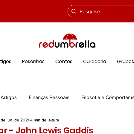
tigos
Resenhas
Contos
Curadoria
Grupos
Artigos
Finanças Pessoais
Filosofia e Comportam
 de jun. de 2021
4 min de leitura
ios
Ciência e Vida
Cultura e História
Educação
r - John Lewis Gaddis