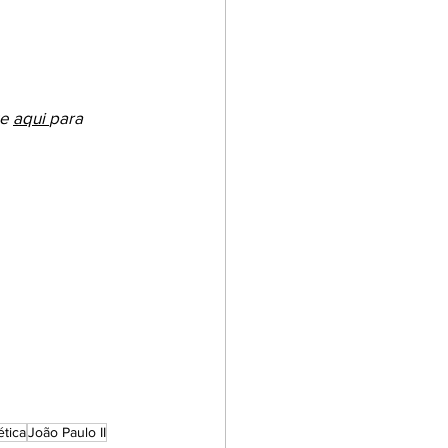
e 
aqui 
para 
ética
João Paulo II