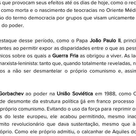
que provocam seus efeitos até os dias de hoje, como o re
a como morta e o nascimento de teocracias no Oriente Médio
ão do termo democracia por grupos que visam unicamente a
do poder. 
estaque desse período, como o Papa 
João Paulo II
, prin
tes ao permitir expor as disparidades entre o que as pes
icos sobre os quais a 
Guerra Fria
 as obrigou a viver. As l
rxista-leninista: tanto que, quando totalmente reveladas, n
os a não ser desmantelar o próprio comunismo e, assim
 Gorbachev
 ao poder na 
União Soviética 
em 1988, como Ch
de desmonte da estrutura política (já em franco processo 
 próprio comunismo. Evitando o uso da força para reprimir 
s do leste europeu, ele acabou permitindo, mesmo inadv
mito revolucionário que dava sustentação, mesmo que à 
prio. Como ele próprio admitiu, o calcanhar de Aquiles do 