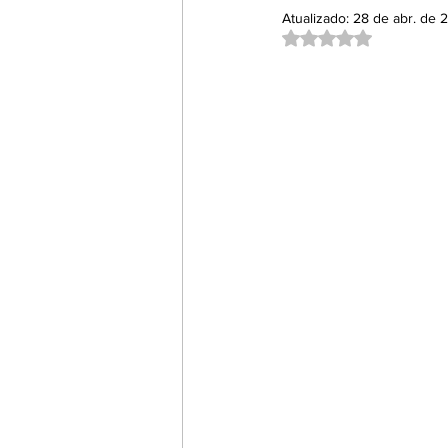
Atualizado:
28 de abr. de 
Empreendedorismo e Inovaç
Avaliado com NaN d
Filmes, Séries e Documentári
Umbrella Talks
Cursos
Destaques 2
Destaques 