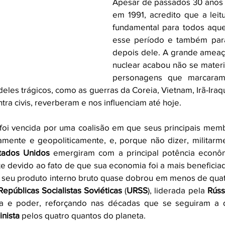
Apesar de passados 30 anos d
em 1991, acredito que a leitu
fundamental para todos aque
esse período e também para
depois dele. A grande ameaç
nuclear acabou não se materi
personagens que marcaram
eles trágicos, como as guerras da Coreia, Vietnam, Irã-Iraqu
tra civis, reverberam e nos influenciam até hoje. 
 foi vencida por uma coalisão em que seus principais memb
mente e geopoliticamente, e, porque não dizer, militarme
tados Unidos
 emergiram com a principal potência econômi
te devido ao fato de que sua economia foi a mais beneficia
 seu produto interno bruto quase dobrou em menos de quatr
Repúblicas Socialistas Soviéticas
 (
URSS
), liderada pela 
Rúss
inista
 pelos quatro quantos do planeta.