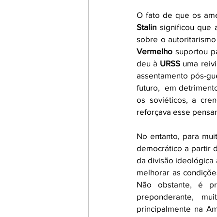
O fato de que os ame
Stalin
 significou que 
sobre o autoritarismo
Vermelho
 suportou p
deu à 
URSS
 uma reiv
assentamento pós-guer
futuro,  em detriment
os soviéticos, a cren
reforçava esse pensa
No entanto, para muit
democrático a partir 
da divisão ideológica
melhorar as condiçõe
Não obstante, é pr
preponderante, mui
principalmente na Am