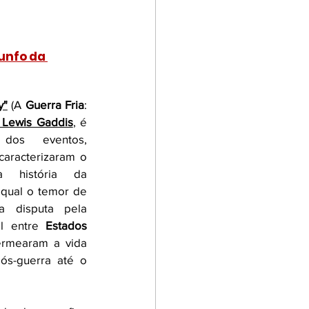
Ficção
unfo da 
Todos
Umbrellas
y"
 (A 
Guerra Fria
: 
 Lewis Gaddis
, é 
Newsletters
dos eventos, 
aracterizaram o 
 história da 
qual o temor de 
a disputa pela 
l entre 
Estados 
rmearam a vida 
s-guerra até o 