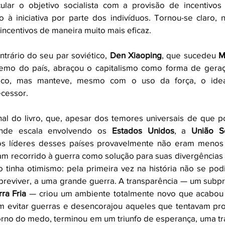
ular o objetivo socialista com a provisão de incentivos 
vo à iniciativa por parte dos indivíduos. Tornou-se claro, n
incentivos de maneira muito mais eficaz. 
ntrário do seu par soviético, 
Den Xiaoping
, que sucedeu 
M
emo do país, abraçou o capitalismo como forma de geraç
co, mas manteve, mesmo com o uso da força, o ideal 
cessor. 
inal do livro, que, apesar dos temores universais de que p
nde escala envolvendo os 
Estados Unidos
, a 
União So
 os líderes desses países provavelmente não eram menos 
m recorrido à guerra como solução para suas divergências
 tinha otimismo: pela primeira vez na história não se podi
reviver, a uma grande guerra. A transparência — um subpro
ra Fria
 — criou um ambiente totalmente novo que acabou
 evitar guerras e desencorajou aqueles que tentavam prov
no do medo, terminou em um triunfo de esperança, uma tra