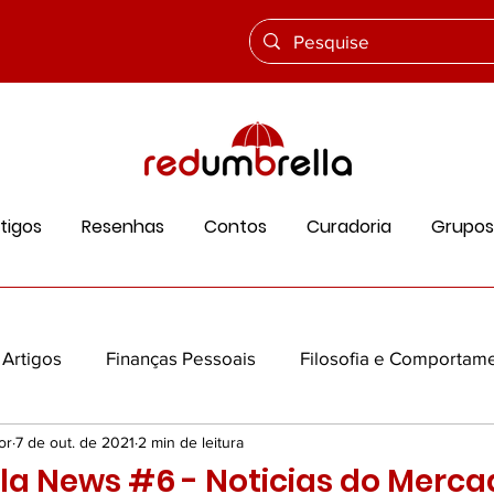
tigos
Resenhas
Contos
Curadoria
Grupos
Artigos
Finanças Pessoais
Filosofia e Comportam
or
7 de out. de 2021
2 min de leitura
ios
Ciência e Vida
Cultura e História
Educação
la News #6 - Noticias do Merca