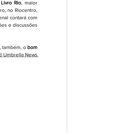
 Livro Rio
, maior 
ro, no Riocentro, 
enal contará com 
ões e discussões 
e, também, o 
bom 
d Umbrella News 