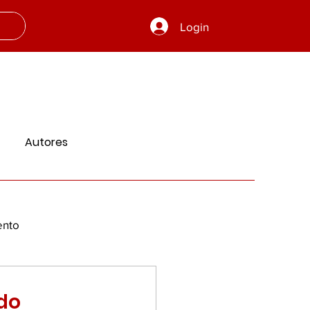
Login
Autores
ento
 e Aprendizado
do