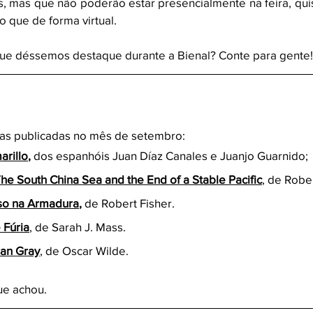
s, mas que não poderão estar presencialmente na feira, qui
 que de forma virtual.
que déssemos destaque durante a Bienal? Conte para gente!
has publicadas no mês de setembro:
arillo
,
 dos espanhóis Juan Díaz Canales e Juanjo Guarnido;
The South China Sea and the End of a Stable Pacific
, de Robe
so na Armadura
,
 de Robert Fisher.
 Fúria
, de Sarah J. Mass.
ian Gray
, de Oscar Wilde
.
e achou. 