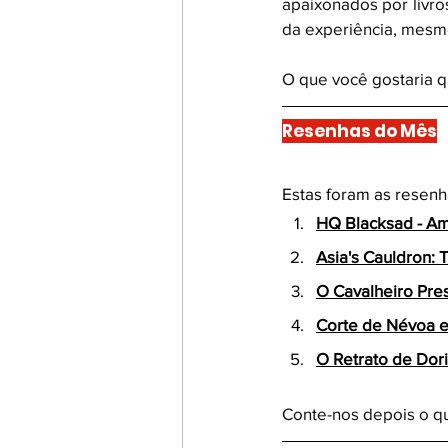
apaixonados por livro
da experiência, mesmo
O que você gostaria 
Resenhas do Mês
Estas foram as resen
HQ Blacksad - Am
Asia's Cauldron: 
O Cavalheiro Pre
Corte de Névoa e
O Retrato de Dor
Conte-nos depois o qu