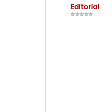
Editorial
Empreendedorismo e Inovaç
Avaliado com NaN d
Filmes, Séries e Documentári
Umbrella Talks
Cursos
Destaques 2
Destaques 