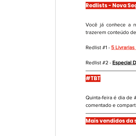
Redlists - Nova Se
Você já conhece a n
trazerem conteúdo de 
Redlist 
#1
 -
5 Livraria
Redlist 
#2
 - 
Especial D
#TBT
Quinta-feira é dia de 
comentado e comparti
Mais vendidos da