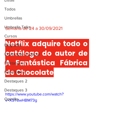
Listas
Todos
Umbrellas
Umbrella Talks
Semana de 24 a 30/09/2021
Cursos
Netflix adquire todo o 
Biografias
catálogo do autor de 
Exploração Espacial
A Fantástica Fábrica 
Destaques 1
de Chocolate
Newsletters
Destaques 2
Destaques 3
https://www.youtube.com/watch?
Opinião
v=XSTdwHBM73g