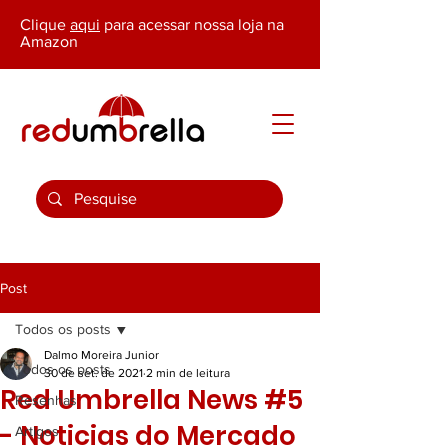
Clique
aqui
para acessar nossa loja na
Amazon
Post
Todos os posts
Dalmo Moreira Junior
Todos os posts
30 de set. de 2021
2 min de leitura
Red Umbrella News #5
Resenhas
- Noticias do Mercado
Artigos