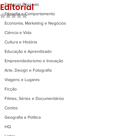
Editorial
Finanças Pessoais
Filosofia e Comportamento
Avaliado com NaN de 5 estrelas.
Economia, Marketing e Negócios
Ciência e Vida
Cultura e História
Educação e Aprendizado
Empreendedorismo e Inovação
Arte, Design e Fotografia
Viagens e Lugares
Ficção
Filmes, Séries e Documentários
Contos
Geografia e Política
HQ