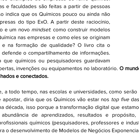
s e faculdades são feitas a partir de pessoas 
 indica que os Químicos pouco ou ainda não 
as do tipo ExO. A partir deste raciocínio, 
o e um novo 
mindset
: como construir modelos 
uímica nas empresas e como eles se originam 
 e na formação de qualidade? O livro cita o 
 defende o compartilhamento de informações. 
po que químicos ou pesquisadores guardavam 
bertas, invenções ou equipamentos no laboratório. 
O mundo
lhados e conectados.
, a todo tempo, nas escolas e universidades, como serão 
 apostar, diria que os Químicos vão estar nos 
top five
 das
a década, isso porque a transformação digital que estamos
 abundância de aprendizados, resultados e propósito, p
ra o desenvolvimento de Modelos de Negócios Exponenciai