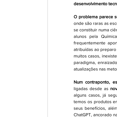
desenvolvimento tecno
O problema parece sur
onde são raras as esc
se constituir numa ci
alunos pela Químic
frequentemente apont
atribuídas ao preparo 
muitos casos, inexist
paradigma, enraizad
atualizações nas meto
Num contraponto, e
ligadas desde as 
nov
alguns casos, já se
temos os produtos em
seus benefícios, alé
ChatGPT, ancorado nas