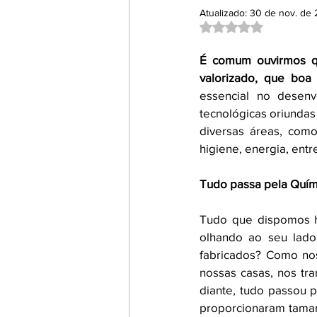
Atualizado:
30 de nov. de
Empreendedorismo e Inovaç
Avaliado com NaN d
É comum ouvirmos qu
valorizado, que boa 
Filmes, Séries e Documentári
essencial no desenv
tecnológicas oriundas
diversas áreas, como 
Umbrella Talks
Cursos
higiene, energia, entre
Tudo passa pela Quím
Destaques 2
Destaques 
Tudo que dispomos h
olhando ao seu lado
fabricados? Como no
nossas casas, nos tra
diante, tudo passou 
proporcionaram tamanh