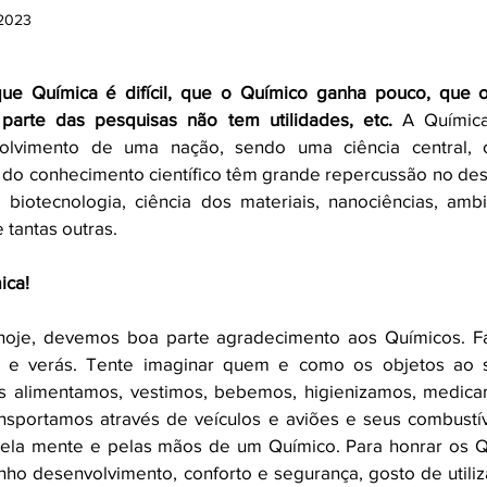
 2023
ão
Arte, Design e Fotografia
Viagens e Lugares
e 5 estrelas.
e Química é difícil, que o Químico ganha pouco, que o
parte das pesquisas não tem utilidades, etc. 
A Químic
os
Contos
Geografia e Política
HQ
Listas
olvimento de uma nação, sendo uma ciência central, o
 do conhecimento científico têm grande repercussão no de
biotecnologia, ciência dos materiais, nanociências, ambie
Biografias
Exploração Espacial
Destaques 1
 tantas outras.
ica!
3
Opinião
oje, devemos boa parte agradecimento aos Químicos. Faç
 e verás. Tente imaginar quem e como os objetos ao s
s alimentamos, vestimos, bebemos, higienizamos, medica
nsportamos através de veículos e aviões e seus combustív
pela mente e pelas mãos de um Químico. Para honrar os Q
o desenvolvimento, conforto e segurança, gosto de utilizar