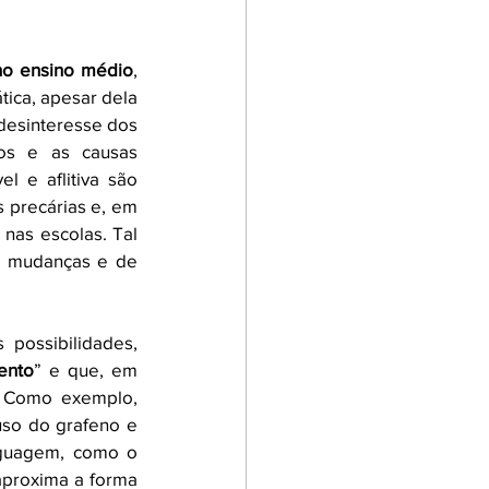
 no ensino médio
, 
ica, apesar dela 
desinteresse dos 
os e as causas 
 e aflitiva são 
 precárias e, em 
nas escolas. Tal 
e mudanças e de 
ossibilidades, 
ento
” e que, em 
 Como exemplo, 
so do grafeno e 
nguagem, como o 
aproxima a forma 