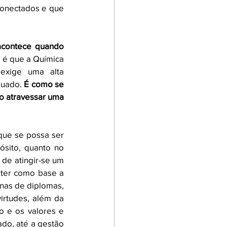
onectados e que 
contece quando 
 é que a Química 
exige uma alta 
quado. 
É como se 
o atravessar uma 
que se possa ser 
sito, quanto no 
de atingir-se um 
padrão de vida desejado, devemos entender que a formação em Química deve ter como base a 
nas de diplomas, 
irtudes, além da 
o e os valores e 
do, até a gestão 