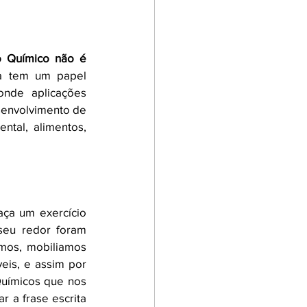
Ficção
 Químico não é 
a tem um papel 
Todos
Umbrellas
nde aplicações 
senvolvimento de 
ntal, alimentos, 
Newsletters
a um exercício 
eu redor foram 
mos, mobiliamos 
eis, e assim por 
uímicos que nos 
 a frase escrita 