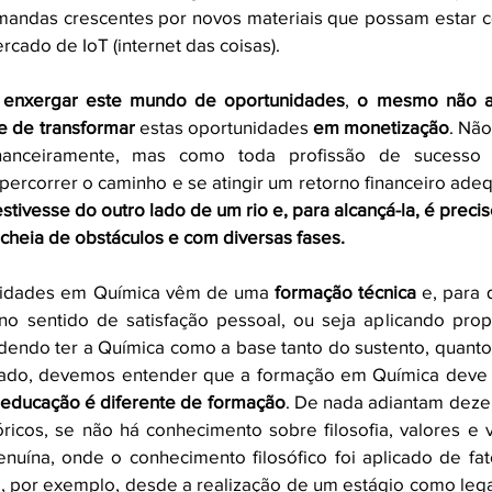
mandas crescentes por novos materiais que possam estar c
cado de IoT (internet das coisas). 
 enxergar este mundo de oportunidades
, 
o mesmo não a
e de transformar
 estas oportunidades 
em monetização
. Não
inanceiramente, mas como toda profissão de sucesso 
 percorrer o caminho e se atingir um retorno financeiro ade
tivesse do outro lado de um rio e, para alcançá-la, é precis
, cheia de obstáculos e com diversas fases.
lidades em Química vêm de uma 
formação técnica
 e, para 
no sentido de satisfação pessoal, ou seja aplicando propó
odendo ter a Química como a base tanto do sustento, quanto 
educação é diferente de formação
. De nada adiantam deze
icos, se não há conhecimento sobre filosofia, valores e v
enuína, onde o conhecimento filosófico foi aplicado de fat
o, por exemplo, desde a realização de um estágio como lega