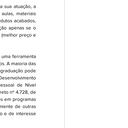
 sua atuação, a 
aulas, materiais 
odutos acabados, 
ção apenas se o 
 (melhor preço e 
o uma ferramenta 
s. A maioria das 
-graduação pode 
Desenvolvimento 
ssoal de Nível 
eto nº 4.728, de 
os em programas 
iente de outras 
 e de interesse 