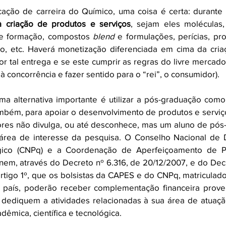
ação de carreira do Químico, uma coisa é certa: durante a
à criação de produtos e serviços
, sejam eles moléculas, 
de formação, compostos 
blend
 e formulações, perícias, pr
, etc. Haverá monetização diferenciada em cima da cria
tal entrega e se este cumprir as regras do livre mercado
 concorrência e fazer sentido para o “rei”, o consumidor). 
uma alternativa importante é utilizar a pós-graduação com
mbém, para apoiar o desenvolvimento de produtos e serviço
ores não divulga, ou até desconhece, mas um aluno de pós
 área de interesse da pesquisa. O Conselho Nacional de 
ógico (CNPq) e a Coordenação de Aperfeiçoamento de Pe
nem, através do Decreto nº 6.316, de 20/12/2007, e do Decr
rtigo 1º, que os bolsistas da CAPES e do CNPq, matriculad
país, poderão receber complementação financeira proven
 dediquem a atividades relacionadas à sua área de atuação
êmica, científica e tecnológica. 