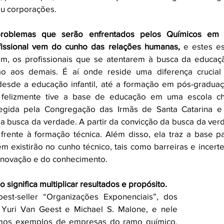
u corporações. 
roblemas que serão enfrentados pelos Químicos em s
fissional vem do cunho das relações humanas,
 e estes es
im, os profissionais que se atentarem à busca da educaçã
ção aos demais. É aí onde reside uma diferença crucial
 desde a educação infantil, até a formação em pós-graduaçã
, felizmente tive a base de educação em uma escola c
egida pela Congregação das Irmãs de Santa Catarina e o
ela busca da verdade. A partir da convicção da busca da verda
frente à formação técnica. Além disso, ela traz a base pa
 existirão no cunho técnico, tais como barreiras e incerte
a inovação e do conhecimento. 
 significa multiplicar resultados e propósito. 
est-seller “Organizações Exponenciais”, dos 
, Yuri Van Geest e Michael S. Malone
, e nele 
mos exemplos de empresas do ramo químico. 