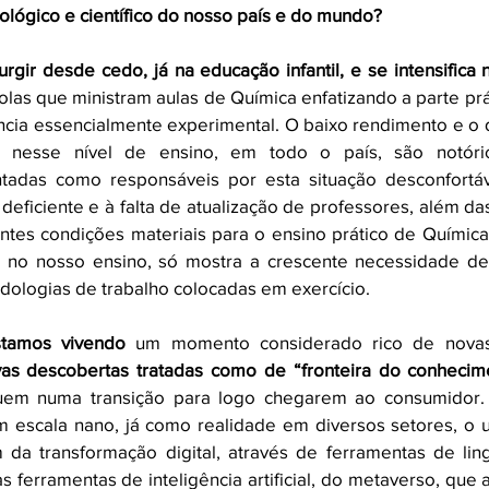
lógico e científico do nosso país e do mundo?
gir desde cedo, já na educação infantil, e se intensifica
olas que ministram aulas de Química enfatizando a parte prát
ência essencialmente experimental. O baixo rendimento e o 
a nesse nível de ensino, em todo o país, são notóri
adas como responsáveis por esta situação desconfortável
deficiente e à falta de atualização de professores, além das
entes condições materiais para o ensino prático de Química 
o no nosso ensino, só mostra a crescente necessidade d
dologias de trabalho colocadas em exercício. 
stamos vivendo
 um momento considerado rico de novas p
as descobertas tratadas como de “fronteira do conhecim
guem numa transição para logo chegarem ao consumidor.
 escala nano, já como realidade em diversos setores, o u
m da transformação digital, através de ferramentas de li
 ferramentas de inteligência artificial, do metaverso, que 