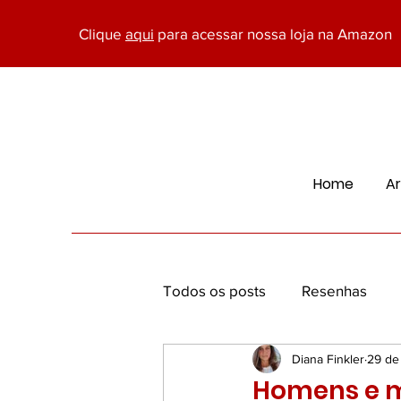
Clique
aqui
para acessar nossa loja na Amazon
Home
Ar
Todos os posts
Resenhas
Diana Finkler
29 de
Economia, Marketing e Negóc
Homens e m