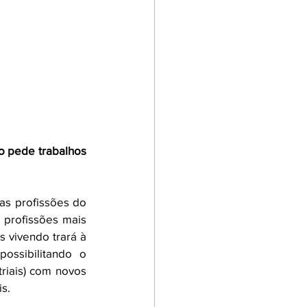
 pede trabalhos 
as profissões do 
 profissões mais 
 vivendo trará à 
ossibilitando o 
desenvolvimento de profissionais químicos (pesquisadores, professores e industriais) com novos 
s. 