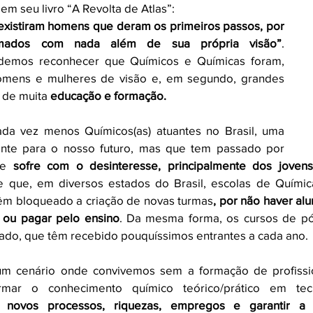
em seu livro “A Revolta de Atlas”: 
existiram homens que deram os primeiros passos, por 
rmados com nada além de sua própria visão”
. 
demos reconhecer que Químicos e Químicas foram, 
homens e mulheres de visão e, em segundo, grandes 
 de muita 
educação e formação.
da vez menos Químicos(as) atuantes no Brasil, uma 
ante para o nosso futuro, mas que tem passado por 
ue 
sofre com o desinteresse, principalmente dos jovens
e que, em diversos estados do Brasil, escolas de Quími
têm bloqueado a criação de novas turmas
, por não haver alu
r ou pagar pelo ensino
. Da mesma forma, os cursos de pó
ado, que têm recebido pouquíssimos entrantes a cada ano. 
 um cenário onde convivemos sem a formação de profissi
rmar o conhecimento químico teórico/prático em tec
 novos processos, riquezas, empregos e garantir a 