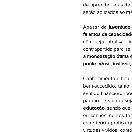
de aprender, e as de
serão aplicados ao mer
Apesar da 
juventude
falamos da capacidad
não seja atrativa f
contrapartida para se
a monetização ótima es
ponte pênsil, instável
Conhecimento e habi
bem-sucedido, tanto 
sentido financeiro, p
educação
, sendo que 
ou conhecimentos teór
experiência prática g
virtudes vividos, com