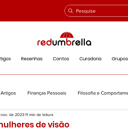
tigos
Resenhas
Contos
Curadoria
Grupos
Artigos
Finanças Pessoais
Filosofia e Comportam
 nov. de 2023
11 min de leitura
ios
Ciência e Vida
Cultura e História
Educação
ulheres de visão