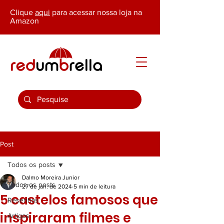
Clique
aqui
para acessar nossa loja na
Amazon
Post
Todos os posts
Dalmo Moreira Junior
Todos os posts
27 de jan. de 2024
5 min de leitura
5 castelos famosos que
Resenhas
inspiraram filmes e
Artigos