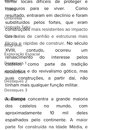
Listas
tornar locais difíceis de proteger e 
inseguros para se viver.  Como 
Todos
resultado, entraram em declínio e foram 
Umbrellas
substituídos pelos fortes, que eram 
Umbrella Talks
construções 
mais resistentes ao impacto 
Cursos
das balas de canhão e estruturas mais 
fáceis e rápidas de construir
. No século 
Biografias
XVIII, contudo, ocorreu um 
Exploração Espacial
renascimento do interesse pelos 
Destaques 1
castelos como parte da tradição 
romântica e do revivalismo gótico, mas 
Newsletters
suas construções, a partir daí, não 
Destaques 2
tinham mais qualquer função militar. 
Destaques 3
A 
Europa
 concentra a grande maioria 
Opinião
dos castelos no mundo, com 
aproximadamente 10 mil deles 
espalhados pelo continente. 
A maior 
parte foi construída na Idade Média, e 