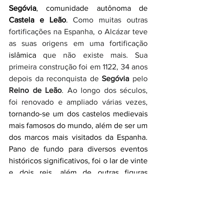
Segóvia
, comunidade autônoma de 
Castela e Leão
. 
Como muitas outras 
fortificações na Espanha, o Alcázar teve 
as suas origens em uma fortificação 
islâmica 
que não existe mais. Sua 
primeira construção foi em 1122, 34 anos 
depois da reconquista de 
Segóvia
 pelo 
Reino de Leão
. Ao longo dos séculos, 
foi renovado e ampliado várias vezes,
tornando-se um dos castelos medievais 
mais famosos do mundo, além de ser um 
dos marcos mais visitados da Espanha. 
Pano de fundo para diversos eventos 
históricos significativos, foi o lar de vinte 
e dois reis, além de outras figuras 
históricas notáveis.