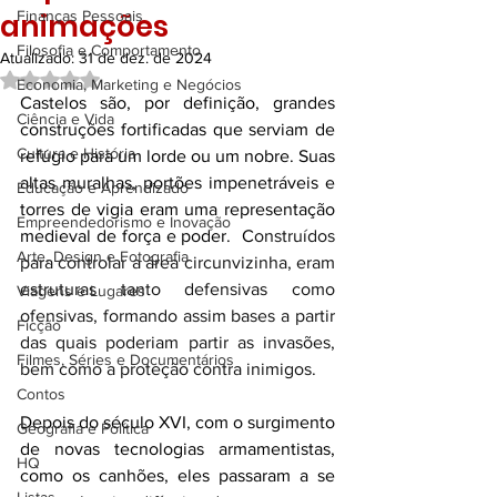
animações
Finanças Pessoais
Filosofia e Comportamento
Atualizado:
31 de dez. de 2024
Avaliado com NaN de 5 estrelas.
Economia, Marketing e Negócios
Castelos são, por definição, grandes 
Ciência e Vida
construções fortificadas que serviam de 
Cultura e História
refúgio para um lorde ou um nobre. Suas 
altas muralhas, portões impenetráveis e 
Educação e Aprendizado
torres de vigia eram uma representação 
Empreendedorismo e Inovação
medieval de força e poder.  C
onstruídos 
Arte, Design e Fotografia
para controlar a área circunvizinha, eram 
estruturas tanto defensivas como 
Viagens e Lugares
ofensivas, formando assim bases a partir 
Ficção
das quais poderiam partir as invasões, 
Filmes, Séries e Documentários
bem como a proteção contra inimigos. 
Contos
Depois do século XVI, com o surgimento 
Geografia e Política
de novas tecnologias armamentistas, 
HQ
como os canhões, eles passaram a se 