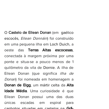
O 
Castelo de Eilean Donan
 (em  
gaélico 
escocês
, 
Eilean Donnáin
) foi construído 
em uma pequena ilha em 
Loch Duich
, a 
oeste das 
Terras Altas escocesas
, 
conectada à margem próxima por uma 
ponte e situa-se a pouco menos de 1 
quilômetro da vila de 
Dornie
. A ilha de 
Eilean Donan (que significa 
ilha de 
Donan
) foi nomeada em homenagem a 
Donan de Eigg
, um 
mártir celta 
da 
Alta 
Idade Média
. Uma curiosidade é que 
Eilean Donan possui uma das duas 
únicas escadas em espiral para 
canhotos
 situadas em castelos na 
Grã-