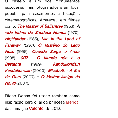
O castelo é um dos monumentos 
escoceses mais fotografados e um local 
popular para casamentos e locações 
cinematográficas. Apareceu em filmes 
como: 
The Master of Ballantrae
 (1953)
,
A
vida íntima de Sherlock Homes
 (1970), 
Highlander
(1985)
, 
Mio in the Land of 
Faraway
(1987),
O Mistério do Lago 
Ness
(1996)
,
Quando Surge o Amor 
(1998), 
007 - O Mundo não é o 
Bastante
 (1999)
,
Kandukondain 
Kandukondain
(2000), 
Elizabeth - A Era 
de Ouro
(2007) e 
O Melhor Amigo da 
Noiva
(2007).
Eilean Donan foi usado também como 
inspiração para o lar da princesa 
Merida
, 
da animação
 Valente
, de 2012.