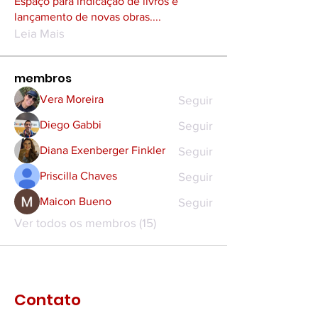
Espaço para indicação de livros e
lançamento de novas obras.
...
Leia Mais
membros
Seguir
Vera Moreira
Seguir
Diego Gabbi
Seguir
Diana Exenberger Finkler
Seguir
Priscilla Chaves
Seguir
Maicon Bueno
Ver todos os membros (15)
Contato