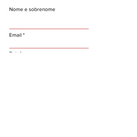
Nome e sobrenome
Email
Telefone
Escolha uma opção
Mensagem
Enviar