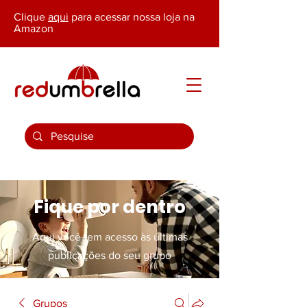
Clique
aqui
para acessar nossa loja na
Amazon
Fique por dentro
Aqui você tem acesso às últimas
publicações do seu grupo
Grupos