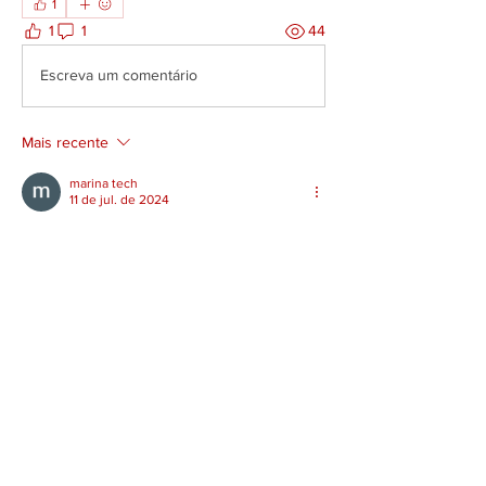
1
1
1
44
Escreva um comentário
Mais recente
marina tech
11 de jul. de 2024
Modelo de negócios inovador e de alto 
impacto!!!
Curtir
Informações
Novos empreendimentos, serviços e
produtos inovadores
membros