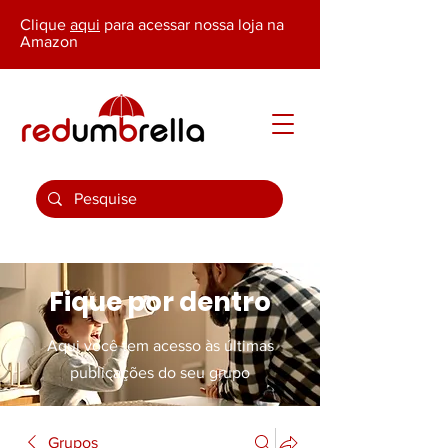
Clique
aqui
para acessar nossa loja na
Amazon
Fique por dentro
Aqui você tem acesso às últimas
publicações do seu grupo
Grupos