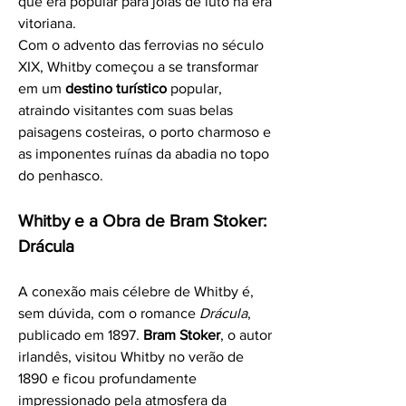
que era popular para joias de luto na era 
vitoriana.
Com o advento das ferrovias no século 
XIX, Whitby começou a se transformar 
em um 
destino turístico
 popular, 
atraindo visitantes com suas belas 
paisagens costeiras, o porto charmoso e 
as imponentes ruínas da abadia no topo 
do penhasco.
Whitby e a Obra de Bram Stoker: 
Drácula
A conexão mais célebre de Whitby é, 
sem dúvida, com o romance 
Drácula
, 
publicado em 1897. 
Bram Stoker
, o autor 
irlandês, visitou Whitby no verão de 
1890 e ficou profundamente 
impressionado pela atmosfera da 