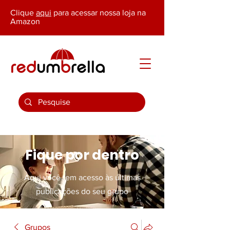
Clique
aqui
para acessar nossa loja na
Amazon
Fique por dentro
Aqui você tem acesso às últimas
publicações do seu grupo
Grupos