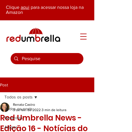
Clique
aqui
para acessar nossa loja na
Amazon
Post
Todos os posts
Renata Castro
Todos os posts
3 de fev. de 2022
3 min de leitura
Red Umbrella News -
Resenhas
Edição 16 - Notícias do
Artigos