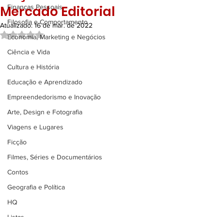
Mercado Editorial
Finanças Pessoais
Filosofia e Comportamento
Atualizado:
16 de mar. de 2022
Avaliado com NaN de 5 estrelas.
Economia, Marketing e Negócios
Ciência e Vida
Cultura e História
Educação e Aprendizado
Empreendedorismo e Inovação
Arte, Design e Fotografia
Viagens e Lugares
Ficção
Filmes, Séries e Documentários
Contos
Geografia e Política
HQ