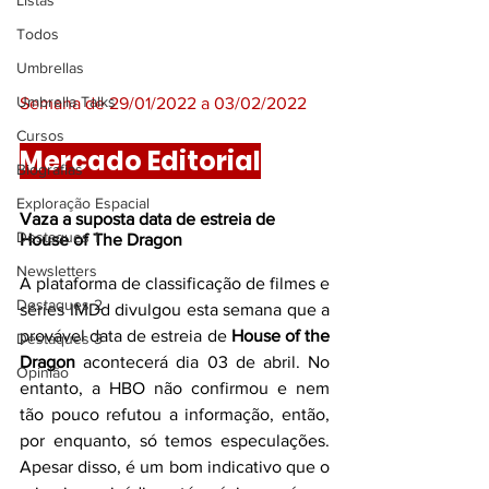
Listas
Todos
Umbrellas
Umbrella Talks
Semana de 29/01/2022 a 03/02/2022
Cursos
Mercado Editorial
Biografias
Exploração Espacial
Vaza a suposta data de estreia de 
Destaques 1
House of The Dragon
Newsletters
A plataforma de classificação de filmes e 
Destaques 2
séries IMDd divulgou esta semana que a 
provável data de estreia de 
House of the 
Destaques 3
Dragon
acontecerá dia 03 de 
abril.
 No 
Opinião
entanto, a HBO não confirmou e nem 
tão pouco refutou a informação, então, 
por enquanto, só temos especulações. 
Apesar disso, é um bom indicativo que o 