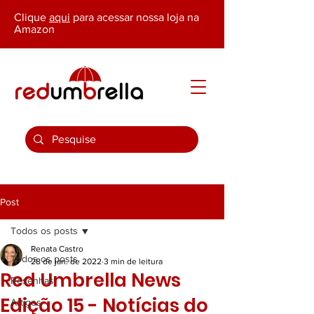
Clique
aqui
para acessar nossa loja na
Amazon
Post
Todos os posts
Renata Castro
Todos os posts
28 de jan. de 2022
3 min de leitura
Red Umbrella News
Resenhas
Edição 15 - Notícias do
Artigos