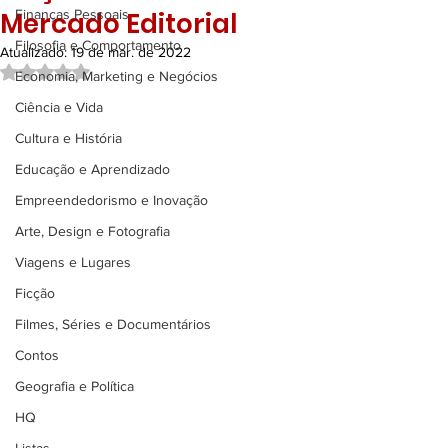
Mercado Editorial
Finanças Pessoais
Filosofia e Comportamento
Atualizado:
19 de mar. de 2022
Avaliado com NaN de 5 estrelas.
Economia, Marketing e Negócios
Ciência e Vida
Cultura e História
Educação e Aprendizado
Empreendedorismo e Inovação
Arte, Design e Fotografia
Viagens e Lugares
Ficção
Filmes, Séries e Documentários
Contos
Geografia e Política
HQ