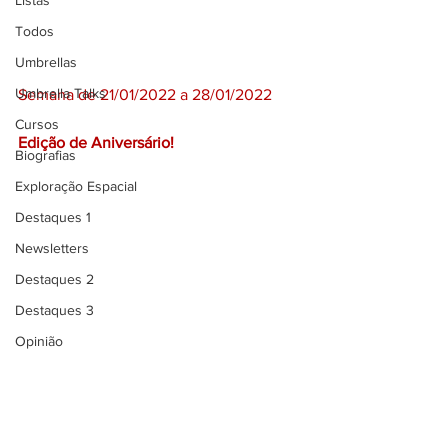
Listas
Todos
Umbrellas
Umbrella Talks
Semana de 21/01/2022 a 28/01/2022
Cursos
Edição de Aniversário!
Biografias
Exploração Espacial
Destaques 1
Newsletters
Destaques 2
Destaques 3
Opinião