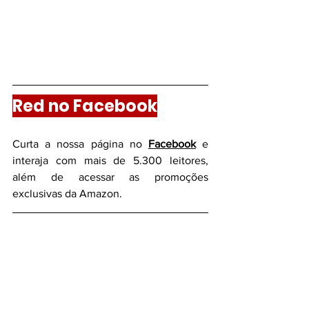
Red no Facebook
Curta a nossa página no 
Facebook
 e 
interaja com mais de 5.300 leitores, 
além de acessar as promoções 
exclusivas da Amazon.
Red no WhatsApp
Entre para nosso
grupo do WhatsApp
e 
acompanhe as novidades e promoções 
em primeira mão.