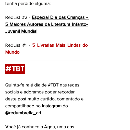
tenha perdido alguma:
RedList 
#2
 - 
Especial Dia das Crianças - 
5 Maiores Autores da Literatura Infanto-
Juvenil Mundial
RedList 
#1
 -
5 Livrarias Mais Lindas do 
Mundo
.
#TBT
Quinta-feira é dia de 
#TBT
 nas redes 
sociais e adoramos poder recordar 
deste post muito curtido, comentado e 
compartilhado no 
Instagram
do 
@redumbrella_art 
V
ocê já conhece a Ágda, uma das 