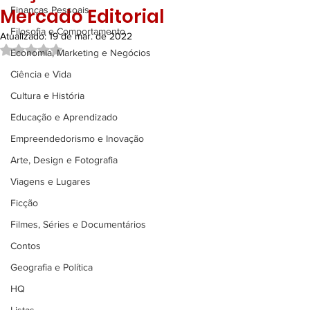
Mercado Editorial
Finanças Pessoais
Filosofia e Comportamento
Atualizado:
19 de mar. de 2022
Avaliado com NaN de 5 estrelas.
Economia, Marketing e Negócios
Ciência e Vida
Cultura e História
Educação e Aprendizado
Empreendedorismo e Inovação
Arte, Design e Fotografia
Viagens e Lugares
Ficção
Filmes, Séries e Documentários
Contos
Geografia e Política
HQ