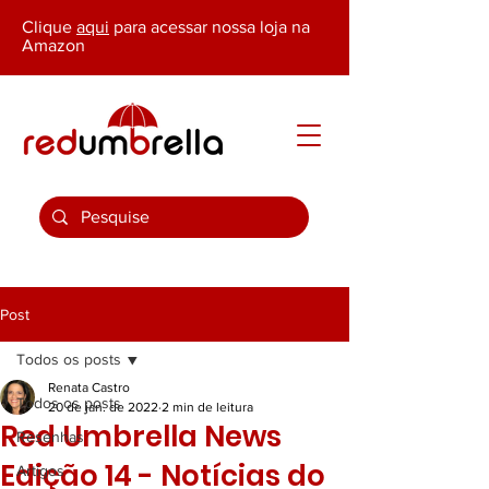
Clique
aqui
para acessar nossa loja na
Amazon
Post
Todos os posts
Renata Castro
Todos os posts
20 de jan. de 2022
2 min de leitura
Red Umbrella News
Resenhas
Edição 14 - Notícias do
Artigos