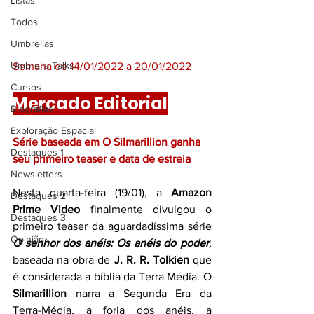
Listas
Todos
Umbrellas
Umbrella Talks
Semana de 14/01/2022 a 20/01/2022
Cursos
Mercado Editorial
Biografias
Exploração Espacial
Série baseada em O Silmarillion ganha 
Destaques 1
seu primeiro teaser e data de estreia
Newsletters
Nesta quarta-feira (19/01), a 
Amazon 
Destaques 2
Prime Video
 finalmente divulgou o 
Destaques 3
primeiro teaser da aguardadíssima série 
Opinião
O senhor dos anéis: Os anéis do poder
,  
baseada na obra de 
J. R. R. Tolkien
 que 
é considerada a bíblia da Terra Média. O 
Silmarillion
 narra a Segunda Era da 
Terra-Média, a forja dos anéis, a 